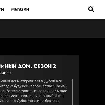
ГИ
МАГАЗИН
УМНЫЙ ДОМ. СЕЗОН 2
ерия 8
Умный дом» отправился в Дубай! Как
ыглядит будущее человечества? Какими
азработками удивляют россияне? Какой
ксперимент поставили японцы? И как
ыглядят в Дубае магазины без касс,