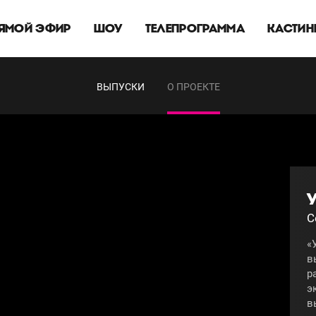
ЯМОЙ ЭФИР
ШОУ
ТЕЛЕПРОГРАММА
КАСТИН
ВЫПУСКИ
О ПРОЕКТЕ
С
«
в
р
э
в