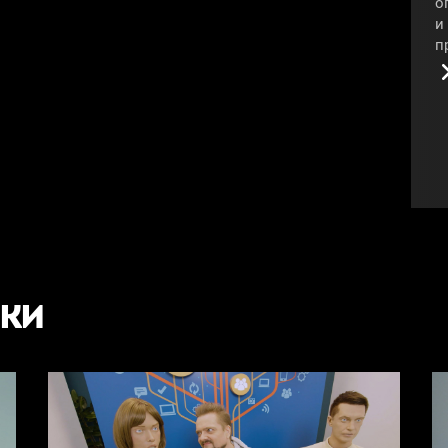
о
и
п
#
СКИ