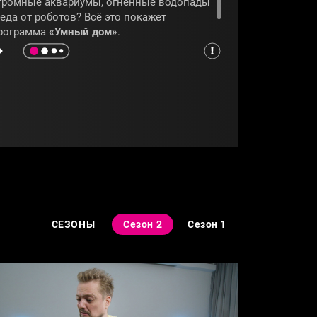
громные аквариумы, огненные водопады
 еда от роботов? Всё это покажет
рограмма
«Умный дом»
.
ДУБАЙ
#ОАЭ
СЕЗОНЫ
Сезон 2
Сезон 1