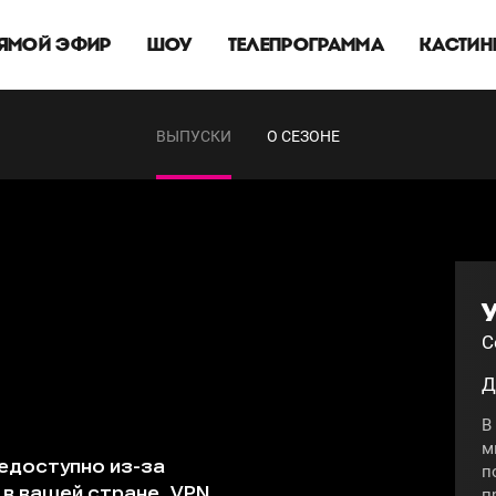
ЯМОЙ ЭФИР
ШОУ
ТЕЛЕПРОГРАММА
КАСТИН
ВЫПУСКИ
О СЕЗОНЕ
С
Д
В
м
п
п