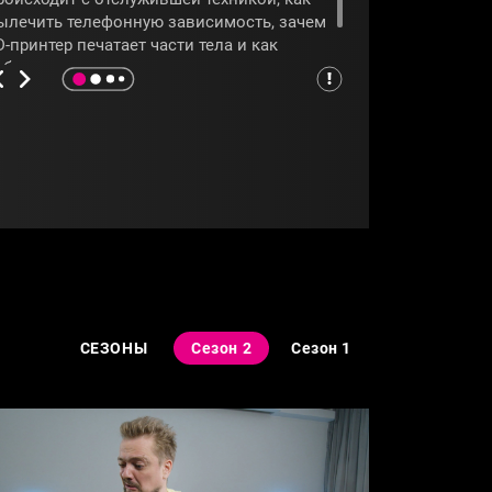
ылечить телефонную зависимость, зачем
D-принтер печатает части тела и как
аботает водное такси.
УМНЫЙДОМ
#АЛЕКСАНДРПУШНОЙ
СЕЗОНЫ
Сезон 2
Сезон 1