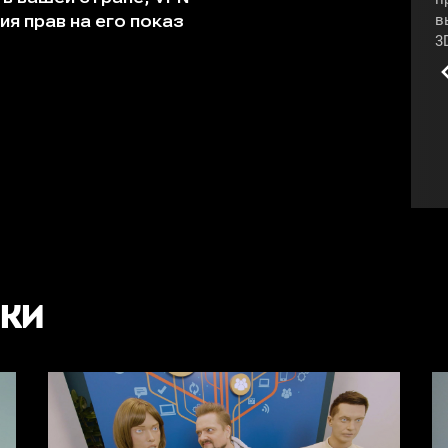
в
3
р
#
СКИ